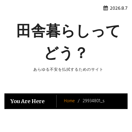
Skip
2026.8.7
to
content
田舎暮らしって
どう？
あらゆる不安を払拭するためのサイト
Home
29934801_s
You Are Here